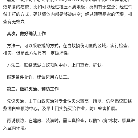
蚁啃食的痕迹；比如可以经过按压木质地板，感知有无空泛；经过悄
然击打的方式，确认墙体内部是够被蛀空；经过观察暴露的河堤，排
查有无
蚁穴
……
其次，做好确认工作
方法一，可以采取撬的方式，在
白蚁损伤
明显的区域，实行检查、
核实，但是此方法具有一定破坏性。
方法二，联络鼎湖白蚁预防中心，上门查看、确认。
假定条件允许，建议运用方法二。
第三，做好灭治、预防工作
先说灭治，由于白蚁灭治对专业性央求较高，所以，仍然倡议联络
鼎湖白蚁预防中心，及早上门实施灭治作业，防止蚁害扩展。
再说预防，在建房、装潢时，需认真检查，以防“带病”木材、家具进
入
室内环境
。