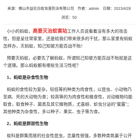
来源：佛山市益伦白蚁虫害防治有限公司
作者：admin
日期：2023/4/28
浏览：
50
高要灭治蚁害站
小小的蚂蚁，
工作人员说看着没有多大的攻击
性，但是呈往常家里，还是给我们带来很多的干扰，那么家里有蚂蚁
怎样办，灭蚂蚁，知己知彼方能百战不殆！
预要灭蚂蚁，必要先了解蚂蚁，所谓知己知彼方能百战不殆就是这
个道理。那么
蚂蚁
都有哪些生活习性呢？
1、蚂蚁是杂食性生物
蚂蚁的食性较为复杂，较低等的种类为肉食性，以昆虫、小动物乃
至病、死的大动物为食；较高等的为肉食性和植食性，对动植物均能
取食，取食种子、菌类及其它植物质，尤喜蚜、蚧虫分泌的“蜜露”；
其他种类为杂食性，多以种子、果实、虫子等为食。
2、蚂蚁是群居性生物
蚁科是群集而居的社会性昆虫，恋巢性很强，多数种类筑巢于公开