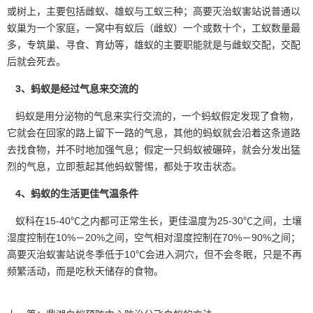
或树上，主要包括雌蚁、雄蚁与工蚁三种；高要灭治蚁害站说普通以
蚁巢为一个家庭，一窝中有蚁后（雌蚁）一个或数十个，工蚁数量最
多，专筑巢、寻食、育幼等，雄蚁的主要职能就是与
雌蚁交配
，交配
后就会死去。
3、蚂蚁是经过气息来交流的
蚂蚁是用分泌物的气息来实行交流的，一个蚂蚁假定发现了食物，
它就会在回家的路上留下一路的气息，其他的蚂蚁就会沿着这条道路
去找食物，并不时地加强气息；假定一只蚂蚁被碾碎，就会分发出猛
烈的气息，立即惹起其他蚂蚁警惕，都处于攻击状态。
4、蚂蚁的生活更佳气温条件
蚁科在15-40℃之内都可正常生长，更佳温度为25-30℃之间，土壤
湿度控制在10%－20%之间，空气相对
湿度控制
在70%－90%之间；
高要灭治蚁害站说冬季低于10℃会进入洞穴，但不会冬眠，只是不再
频繁活动，而是吃秋天储存的食物。